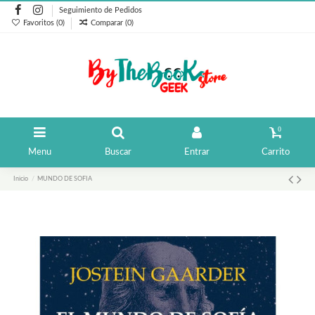
Seguimiento de Pedidos
Favoritos (
0
)
Comparar (
0
)
0
Menu
Buscar
Entrar
Carrito
Inicio
MUNDO DE SOFIA