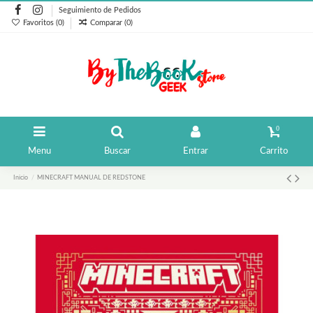
Seguimiento de Pedidos
Favoritos (
0
)
Comparar (
0
)
0
Menu
Buscar
Entrar
Carrito
Inicio
MINECRAFT MANUAL DE REDSTONE