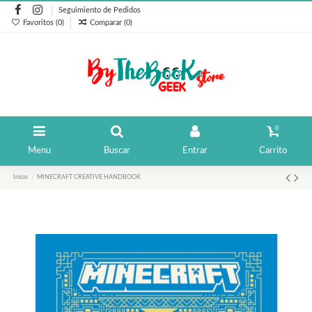
Seguimiento de Pedidos
Favoritos (
0
)
Comparar (
0
)
0
Menu
Buscar
Entrar
Carrito
Inicio
MINECRAFT CREATIVE HANDBOOK