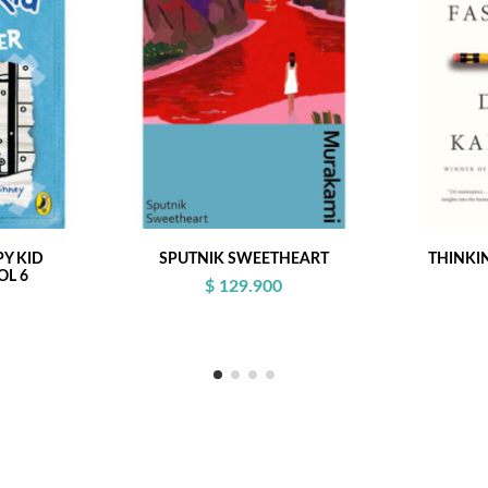
PY KID
SPUTNIK SWEETHEART
THINKI
OL 6
$ 129.900