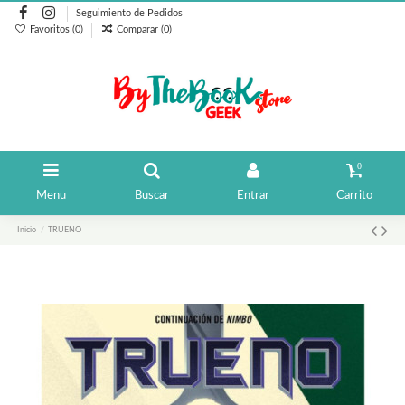
Seguimiento de Pedidos
Favoritos (
0
)
Comparar (
0
)
0
Menu
Buscar
Entrar
Carrito
Inicio
TRUENO