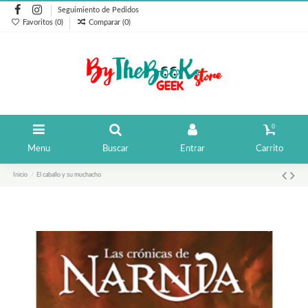
Seguimiento de Pedidos
Favoritos (
0
)
Comparar (
0
)
0
Menu
Buscar
Entrar
Carrito
Inicio
El caballo y su muchacho